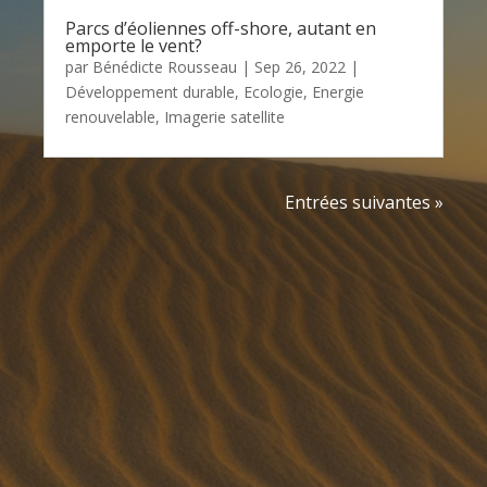
Parcs d’éoliennes off-shore, autant en
emporte le vent?
par
Bénédicte Rousseau
|
Sep 26, 2022
|
Développement durable
,
Ecologie
,
Energie
renouvelable
,
Imagerie satellite
Entrées suivantes »