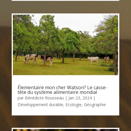
Élementaire mon cher Watson? Le casse-
tête du système alimentaire mondial
par
Bénédicte Rousseau
|
Jan 23, 2024
|
Développement durable
,
Ecologie
,
Géographie