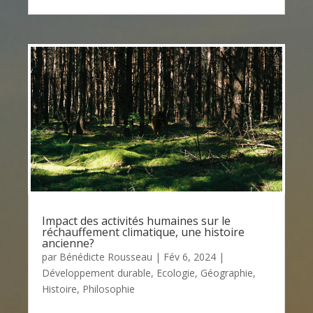
Impact des activités humaines sur le
réchauffement climatique, une histoire
ancienne?
par
Bénédicte Rousseau
|
Fév 6, 2024
|
Développement durable
,
Ecologie
,
Géographie
,
Histoire
,
Philosophie