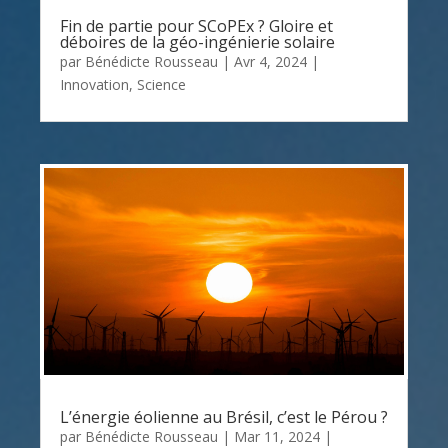
Fin de partie pour SCoPEx ? Gloire et
déboires de la géo-ingénierie solaire
par
Bénédicte Rousseau
|
Avr 4, 2024
|
Innovation
,
Science
L’énergie éolienne au Brésil, c’est le Pérou ?
par
Bénédicte Rousseau
|
Mar 11, 2024
|