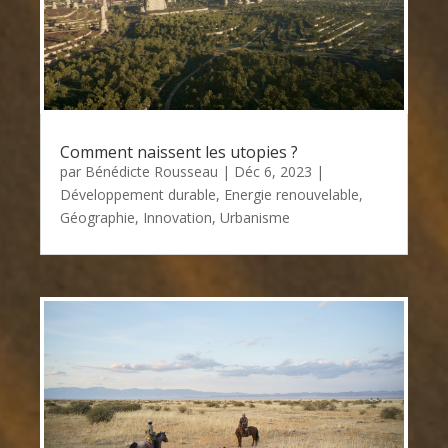
Comment naissent les utopies ?
par
Bénédicte Rousseau
|
Déc 6, 2023
|
Développement durable
,
Energie renouvelable
,
Géographie
,
Innovation
,
Urbanisme