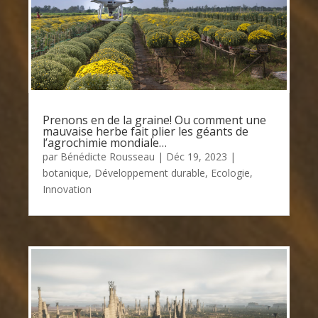
Prenons en de la graine! Ou comment une
mauvaise herbe fait plier les géants de
l’agrochimie mondiale…
par
Bénédicte Rousseau
|
Déc 19, 2023
|
botanique
,
Développement durable
,
Ecologie
,
Innovation