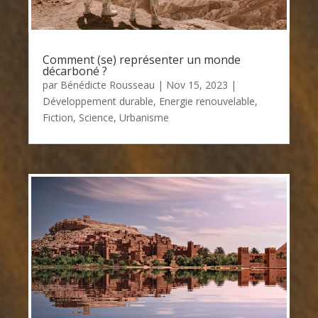
Comment (se) représenter un monde
décarboné ?
par
Bénédicte Rousseau
|
Nov 15, 2023
|
Développement durable
,
Energie renouvelable
,
Fiction
,
Science
,
Urbanisme