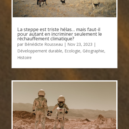
La steppe est triste hélas… mais faut-il
pour autant en incriminer seulement le
réchauffement climatique?
par
Bénédicte Rousseau
|
Nov 23, 2023
|
Développement durable
,
Ecologie
,
Géographie
,
Histoire