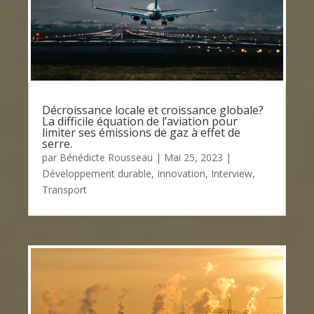
Décroissance locale et croissance globale?
La difficile équation de l’aviation pour
limiter ses émissions de gaz à effet de
serre.
par
Bénédicte Rousseau
|
Mai 25, 2023
|
Développement durable
,
Innovation
,
Interview
,
Transport