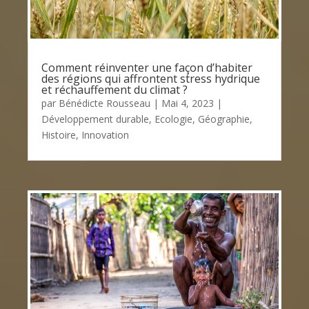
Comment réinventer une façon d’habiter
des régions qui affrontent stress hydrique
et réchauffement du climat ?
par
Bénédicte Rousseau
|
Mai 4, 2023
|
Développement durable
,
Ecologie
,
Géographie
,
Histoire
,
Innovation