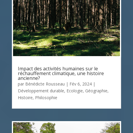
Impact des activités humaines sur le
réchauffement climatique, une histoire
ancienne?
par
Bénédicte Rousseau
|
Fév 6, 2024
|
Développement durable
,
Ecologie
,
Géographie
,
Histoire
,
Philosophie