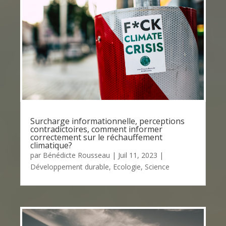
Surcharge informationnelle, perceptions
contradictoires, comment informer
correctement sur le réchauffement
climatique?
par
Bénédicte Rousseau
|
Juil 11, 2023
|
Développement durable
,
Ecologie
,
Science