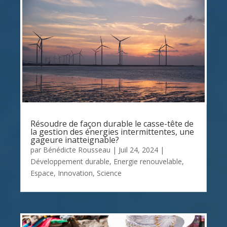
Résoudre de façon durable le casse-tête de
la gestion des énergies intermittentes, une
gageure inatteignable?
par
Bénédicte Rousseau
|
Juil 24, 2024
|
Développement durable
,
Energie renouvelable
,
Espace
,
Innovation
,
Science