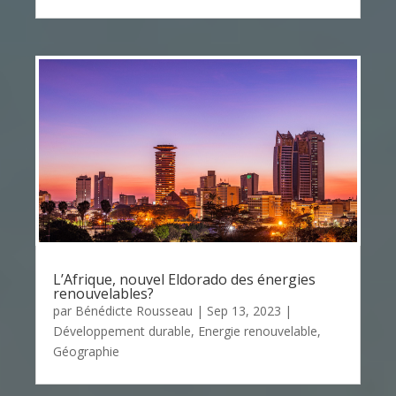
L’Afrique, nouvel Eldorado des énergies
renouvelables?
par
Bénédicte Rousseau
|
Sep 13, 2023
|
Développement durable
,
Energie renouvelable
,
Géographie