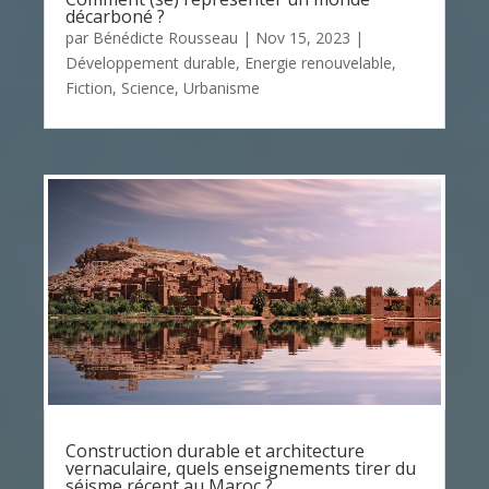
décarboné ?
par
Bénédicte Rousseau
|
Nov 15, 2023
|
Développement durable
,
Energie renouvelable
,
Fiction
,
Science
,
Urbanisme
Construction durable et architecture
vernaculaire, quels enseignements tirer du
séisme récent au Maroc ?