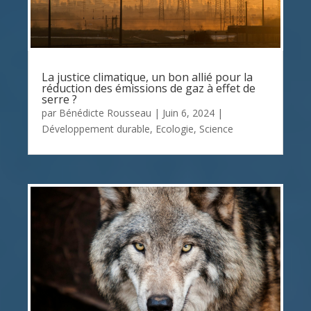
La justice climatique, un bon allié pour la
réduction des émissions de gaz à effet de
serre ?
par
Bénédicte Rousseau
|
Juin 6, 2024
|
Développement durable
,
Ecologie
,
Science