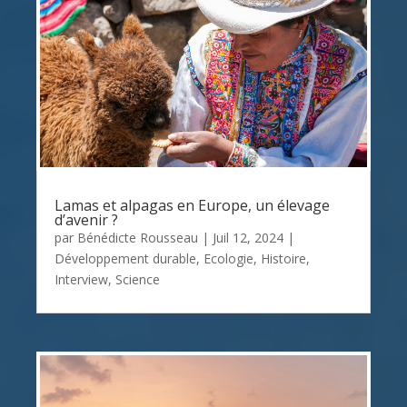
Lamas et alpagas en Europe, un élevage
d’avenir ?
par
Bénédicte Rousseau
|
Juil 12, 2024
|
Développement durable
,
Ecologie
,
Histoire
,
Interview
,
Science