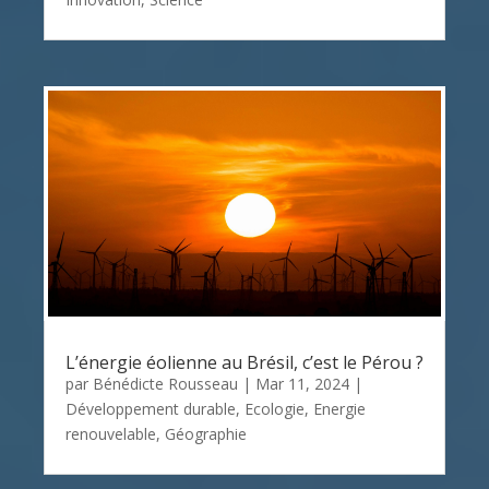
L’énergie éolienne au Brésil, c’est le Pérou ?
par
Bénédicte Rousseau
|
Mar 11, 2024
|
Développement durable
,
Ecologie
,
Energie
renouvelable
,
Géographie