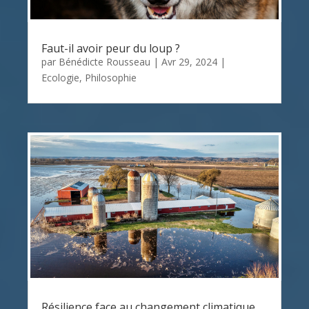
Faut-il avoir peur du loup ?
par
Bénédicte Rousseau
|
Avr 29, 2024
|
Ecologie
,
Philosophie
Résilience face au changement climatique,