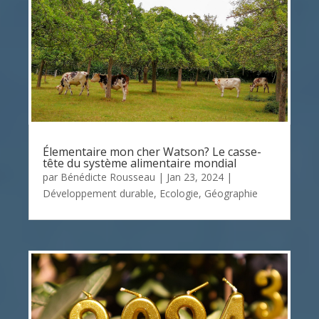
Élementaire mon cher Watson? Le casse-
tête du système alimentaire mondial
par
Bénédicte Rousseau
|
Jan 23, 2024
|
Développement durable
,
Ecologie
,
Géographie