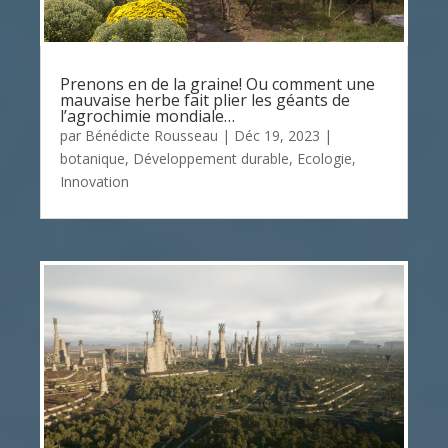
Prenons en de la graine! Ou comment une
mauvaise herbe fait plier les géants de
l’agrochimie mondiale…
par
Bénédicte Rousseau
|
Déc 19, 2023
|
botanique
,
Développement durable
,
Ecologie
,
Innovation