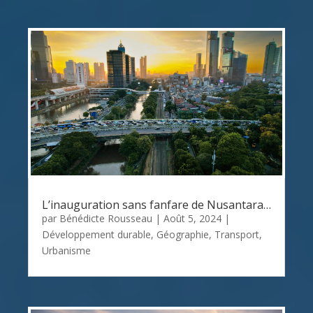
L’inauguration sans fanfare de Nusantara…
par
Bénédicte Rousseau
|
Août 5, 2024
|
Développement durable
,
Géographie
,
Transport
,
Urbanisme