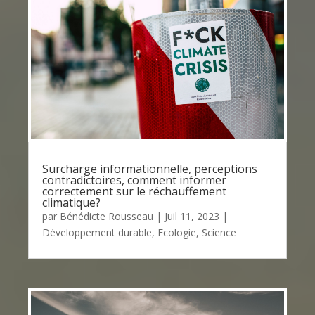
Surcharge informationnelle, perceptions
contradictoires, comment informer
correctement sur le réchauffement
climatique?
par
Bénédicte Rousseau
|
Juil 11, 2023
|
Développement durable
,
Ecologie
,
Science