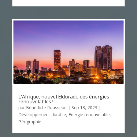
L’Afrique, nouvel Eldorado des énergies
renouvelables?
par
Bénédicte Rousseau
|
Sep 13, 2023
|
Développement durable
,
Energie renouvelable
,
Géographie