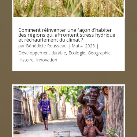
Comment réinventer une façon d’habiter
des régions qui affrontent stress hydrique
et réchauffement du climat ?
par
Bénédicte Rousseau
|
Mai 4, 2023
|
Développement durable
,
Ecologie
,
Géographie
,
Histoire
,
Innovation