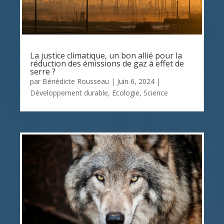
La justice climatique, un bon allié pour la
réduction des émissions de gaz à effet de
serre ?
par
Bénédicte Rousseau
|
Juin 6, 2024
|
Développement durable
,
Ecologie
,
Science