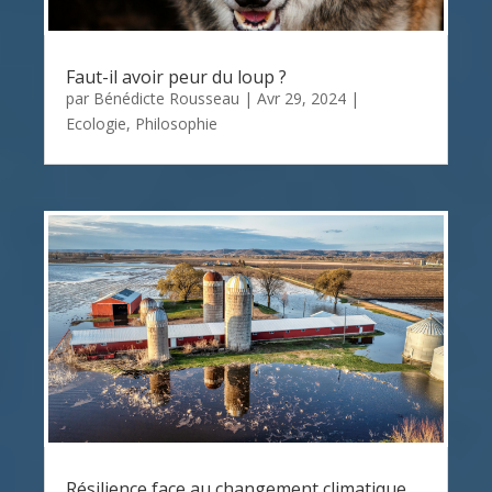
Faut-il avoir peur du loup ?
par
Bénédicte Rousseau
|
Avr 29, 2024
|
Ecologie
,
Philosophie
Résilience face au changement climatique,