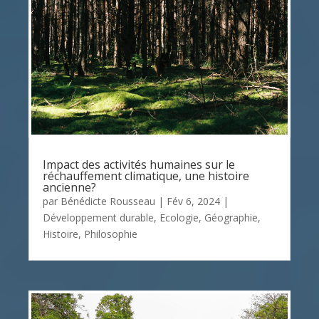
Impact des activités humaines sur le
réchauffement climatique, une histoire
ancienne?
par
Bénédicte Rousseau
|
Fév 6, 2024
|
Développement durable
,
Ecologie
,
Géographie
,
Histoire
,
Philosophie