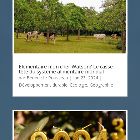
Élementaire mon cher Watson? Le casse-
tête du système alimentaire mondial
par
Bénédicte Rousseau
|
Jan 23, 2024
|
Développement durable
,
Ecologie
,
Géographie