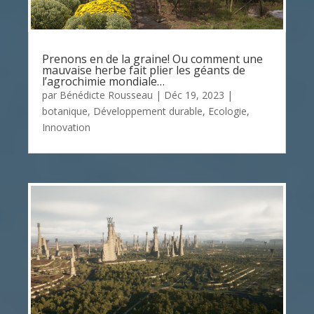
Prenons en de la graine! Ou comment une
mauvaise herbe fait plier les géants de
l’agrochimie mondiale…
par
Bénédicte Rousseau
|
Déc 19, 2023
|
botanique
,
Développement durable
,
Ecologie
,
Innovation