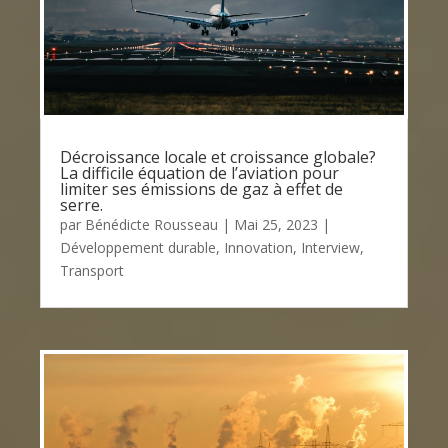
Décroissance locale et croissance globale?
La difficile équation de l’aviation pour
limiter ses émissions de gaz à effet de
serre.
par
Bénédicte Rousseau
|
Mai 25, 2023
|
Développement durable
,
Innovation
,
Interview
,
Transport