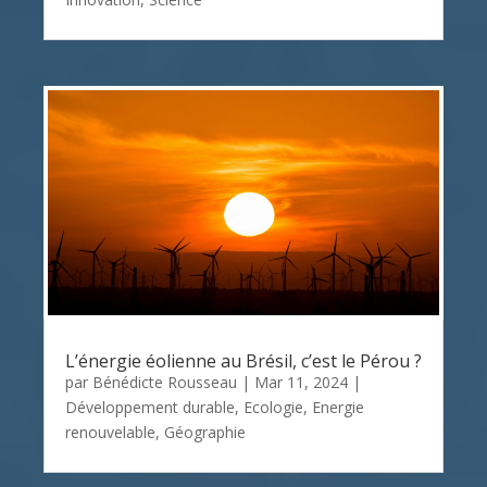
L’énergie éolienne au Brésil, c’est le Pérou ?
par
Bénédicte Rousseau
|
Mar 11, 2024
|
Développement durable
,
Ecologie
,
Energie
renouvelable
,
Géographie