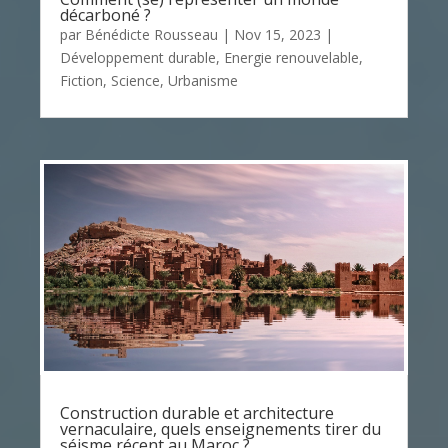
décarboné ?
par
Bénédicte Rousseau
|
Nov 15, 2023
|
Développement durable
,
Energie renouvelable
,
Fiction
,
Science
,
Urbanisme
Construction durable et architecture
vernaculaire, quels enseignements tirer du
séisme récent au Maroc ?