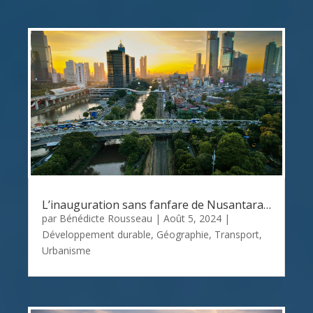
L’inauguration sans fanfare de Nusantara…
par
Bénédicte Rousseau
|
Août 5, 2024
|
Développement durable
,
Géographie
,
Transport
,
Urbanisme