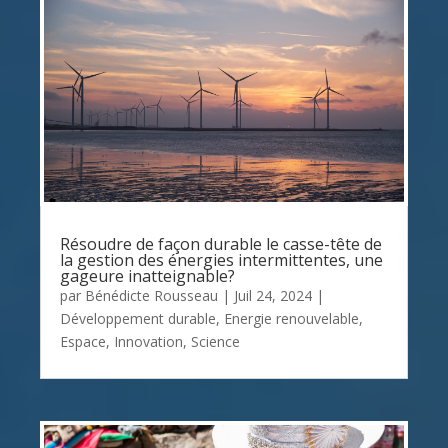
Résoudre de façon durable le casse-tête de
la gestion des énergies intermittentes, une
gageure inatteignable?
par
Bénédicte Rousseau
|
Juil 24, 2024
|
Développement durable
,
Energie renouvelable
,
Espace
,
Innovation
,
Science