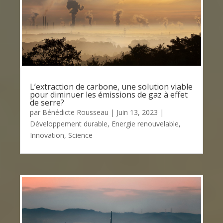
L’extraction de carbone, une solution viable
pour diminuer les émissions de gaz à effet
de serre?
par
Bénédicte Rousseau
|
Juin 13, 2023
|
Développement durable
,
Energie renouvelable
,
Innovation
,
Science