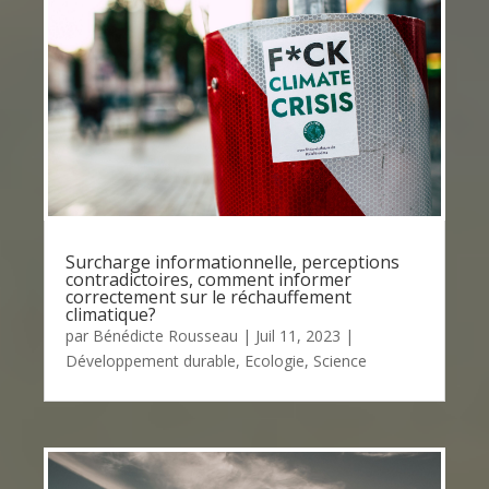
Surcharge informationnelle, perceptions
contradictoires, comment informer
correctement sur le réchauffement
climatique?
par
Bénédicte Rousseau
|
Juil 11, 2023
|
Développement durable
,
Ecologie
,
Science