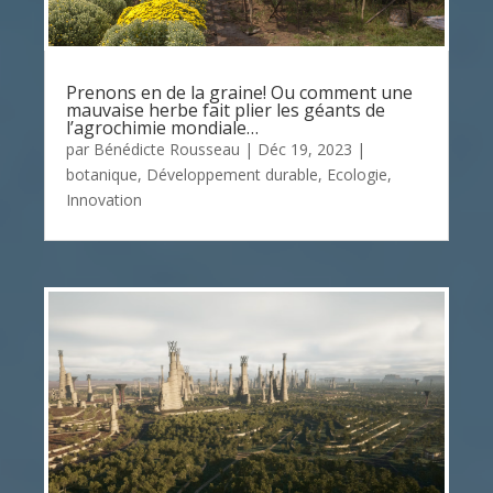
Prenons en de la graine! Ou comment une
mauvaise herbe fait plier les géants de
l’agrochimie mondiale…
par
Bénédicte Rousseau
|
Déc 19, 2023
|
botanique
,
Développement durable
,
Ecologie
,
Innovation