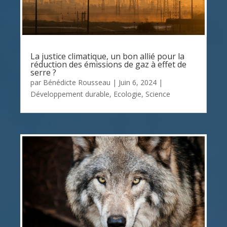
La justice climatique, un bon allié pour la
réduction des émissions de gaz à effet de
serre ?
par
Bénédicte Rousseau
|
Juin 6, 2024
|
Développement durable
,
Ecologie
,
Science