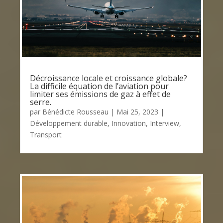
Décroissance locale et croissance globale?
La difficile équation de l’aviation pour
limiter ses émissions de gaz à effet de
serre.
par
Bénédicte Rousseau
|
Mai 25, 2023
|
Développement durable
,
Innovation
,
Interview
,
Transport