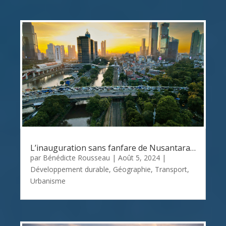
L’inauguration sans fanfare de Nusantara…
par
Bénédicte Rousseau
|
Août 5, 2024
|
Développement durable
,
Géographie
,
Transport
,
Urbanisme