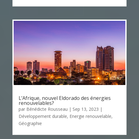
L’Afrique, nouvel Eldorado des énergies
renouvelables?
par
Bénédicte Rousseau
|
Sep 13, 2023
|
Développement durable
,
Energie renouvelable
,
Géographie