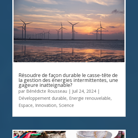
Résoudre de façon durable le casse-tête de
la gestion des énergies intermittentes, une
gageure inatteignable?
par
Bénédicte Rousseau
|
Juil 24, 2024
|
Développement durable
,
Energie renouvelable
,
Espace
,
Innovation
,
Science