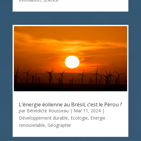
L’énergie éolienne au Brésil, c’est le Pérou ?
par
Bénédicte Rousseau
|
Mar 11, 2024
|
Développement durable
,
Ecologie
,
Energie
renouvelable
,
Géographie