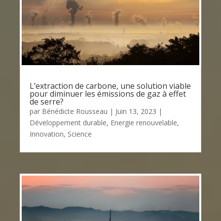
L’extraction de carbone, une solution viable
pour diminuer les émissions de gaz à effet
de serre?
par
Bénédicte Rousseau
|
Juin 13, 2023
|
Développement durable
,
Energie renouvelable
,
Innovation
,
Science