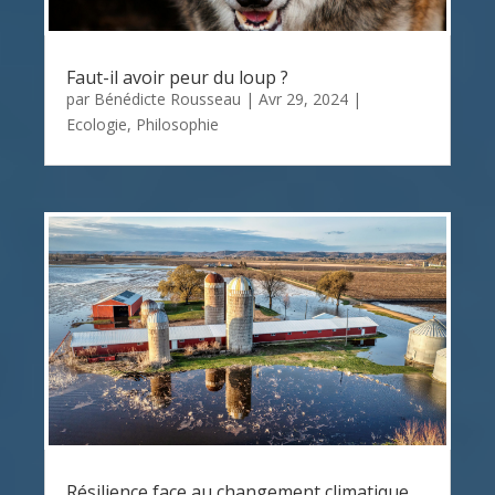
Faut-il avoir peur du loup ?
par
Bénédicte Rousseau
|
Avr 29, 2024
|
Ecologie
,
Philosophie
Résilience face au changement climatique,