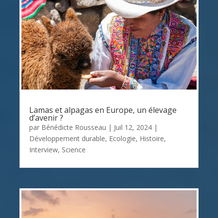
Lamas et alpagas en Europe, un élevage
d’avenir ?
par
Bénédicte Rousseau
|
Juil 12, 2024
|
Développement durable
,
Ecologie
,
Histoire
,
Interview
,
Science