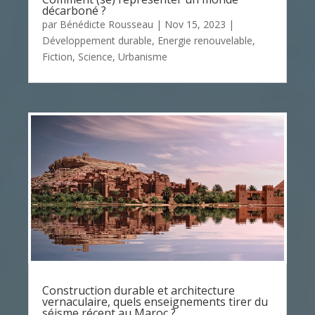
décarboné ?
par
Bénédicte Rousseau
|
Nov 15, 2023
|
Développement durable
,
Energie renouvelable
,
Fiction
,
Science
,
Urbanisme
Construction durable et architecture
vernaculaire, quels enseignements tirer du
séisme récent au Maroc ?