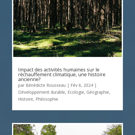
Impact des activités humaines sur le
réchauffement climatique, une histoire
ancienne?
par
Bénédicte Rousseau
|
Fév 6, 2024
|
Développement durable
,
Ecologie
,
Géographie
,
Histoire
,
Philosophie