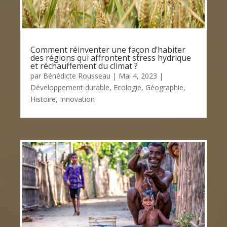
Comment réinventer une façon d’habiter
des régions qui affrontent stress hydrique
et réchauffement du climat ?
par
Bénédicte Rousseau
|
Mai 4, 2023
|
Développement durable
,
Ecologie
,
Géographie
,
Histoire
,
Innovation