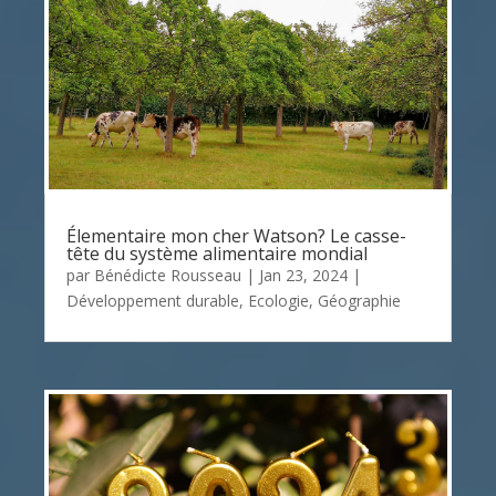
Élementaire mon cher Watson? Le casse-
tête du système alimentaire mondial
par
Bénédicte Rousseau
|
Jan 23, 2024
|
Développement durable
,
Ecologie
,
Géographie